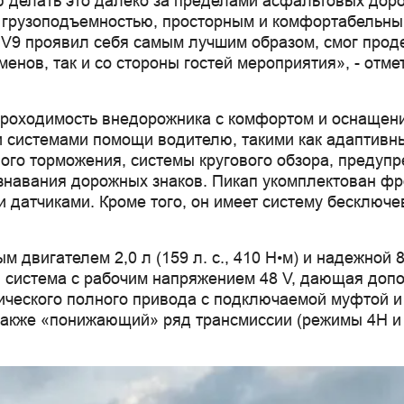
ю делать это далеко за пределами асфальтовых дор
 грузоподъемностью, просторным и комфортабельны
V9 проявил себя самым лучшим образом, смог прод
сменов, так и со стороны гостей мероприятия», - о
оходимость внедорожника с комфортом и оснащени
системами помощи водителю, такими как адаптивный
ого торможения, системы кругового обзора, предупр
ознавания дорожных знаков. Пикап укомплектован ф
 датчиками. Кроме того, он имеет систему бесключе
двигателем 2,0 л (159 л. с., 410 Н•м) и надежной 8
 система с рабочим напряжением 48 V, дающая допол
тического полного привода с подключаемой муфтой 
также «понижающий» ряд трансмиссии (режимы 4H и 