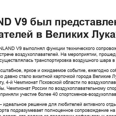
D V9 был представле
ателей в Великих Лука
LAND V9 выполнял функции технического сопровож
стрече воздухоплавателей. На мероприятии, прошед
уществлялась транспортировка воздушного шара в
штабное, яркое и ожидаемое событие, ежегодно со
о давно стало визитной карточкой города Великие Л
у, 4-й Чемпионат Псковской области по воздухоплава
ужбы. Чемпионат России по воздухоплавательному сп
х приняли участие более 40 спортсменов-воздухопла
идеальное решение для любителей активного отдых
орта подразумевает полноценное сопровождение на 