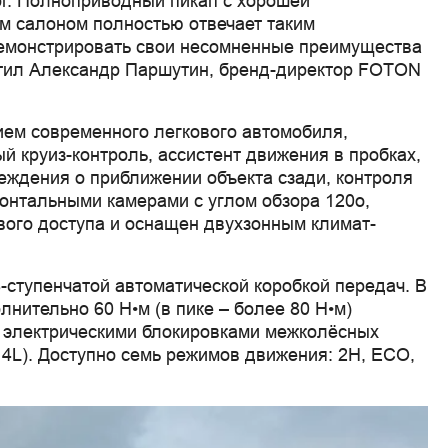
ог. Полноприводный пикап с хорошей
м салоном полностью отвечает таким
емонстрировать свои несомненные преимущества
тметил Александр Паршутин, бренд-директор FOTON
ем современного легкового автомобиля,
 круиз-контроль, ассистент движения в пробках,
еждения о приближении объекта сзади, контроля
ронтальными камерами с углом обзора 120о,
вого доступа и оснащен двухзонным климат-
-ступенчатой автоматической коробкой передач. В
нительно 60 Н•м (в пике – более 80 Н•м)
и электрическими блокировками межколёсных
4L). Доступно семь режимов движения: 2H, ECO,