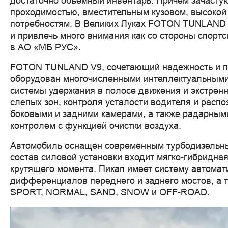
достаточно объемный инвентарь. Причем зачасту
проходимостью, вместительным кузовом, высокой
потребностям. В Великих Луках FOTON TUNLAND 
и привлечь много внимания как со стороны спорт
в АО «МБ РУС».
FOTON TUNLAND V9, сочетающий надежность и пр
оборудован многочисленными интеллектуальными 
системы удержания в полосе движения и экстренн
слепых зон, контроля усталости водителя и расп
боковыми и задними камерами, а также радарными
контролем с функцией очистки воздуха.
Автомобиль оснащен современным турбодизельным 
состав силовой установки входит мягко-гибридная
крутящего момента. Пикап имеет систему автома
дифференциалов переднего и заднего мостов, а 
SPORT, NORMAL, SAND, SNOW и OFF-ROAD.