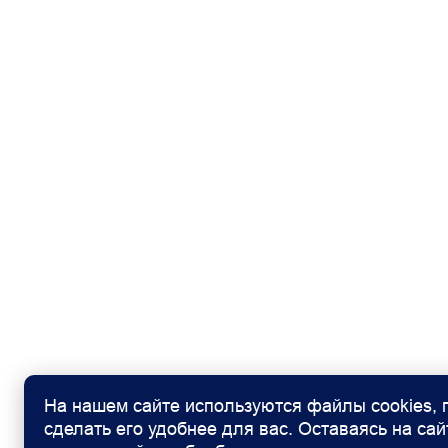
Противотуманные фары
Цвет металлик О
Передние и задние бамперы, окрашенные в
Зеркала заднего вида, окрашенные в цвет 
Боковая сдвижная дверь
Подсветка ступени сдвижной двери
Подножка сдвижной двери с электропривод
Стальные диски и декоративные колпаки н
Дневные ходовые огни
Задняя дверь 247° 20 000
Прочее
ЭРА Глонасс
Точки крепления
На нашем сайте используются файлы cookies,
Запасное колесо
сделать его удобнее для вас. Оставаясь на сай
Набор инструментов