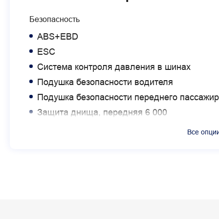
Безопасность
ABS+EBD
ESC
Система контроля давления в шинах
Подушка безопасности водителя
Подушка безопасности переднего пассажир
Защита днища, передняя 6 000
Предупреждение о незакрытой двери
Все опци
Комфорт
Кондиционер
Парктроники, задние
Бесключевой запуск двигателя
Электростеклоподъемники