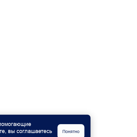
 цвет кузова
кузова
ом 32 000
а передние колёса
 помогающие
те, вы соглашаетесь
Понятно