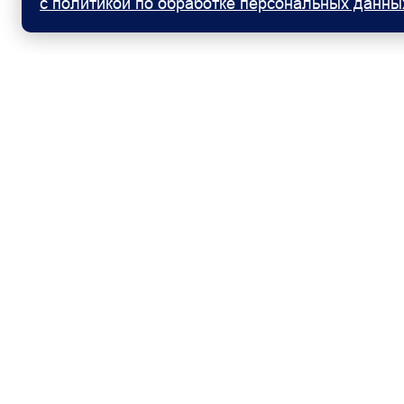
с политикой по обработке персональных данны
Модели
Пок
FOTON TOANO (Фургон)
Авто
FOTON TOANO PRO
Аксе
FOTON VIEW
Корп
FOTON TUNLAND V7
Лизи
FOTON TUNLAND V9
Тест
FOTON TUNLAND G7
FOTON TUNLAND G9